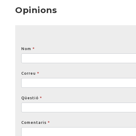
Opinions
Opinions
Nom
*
Correu
*
Qüestió
*
Comentaris
*