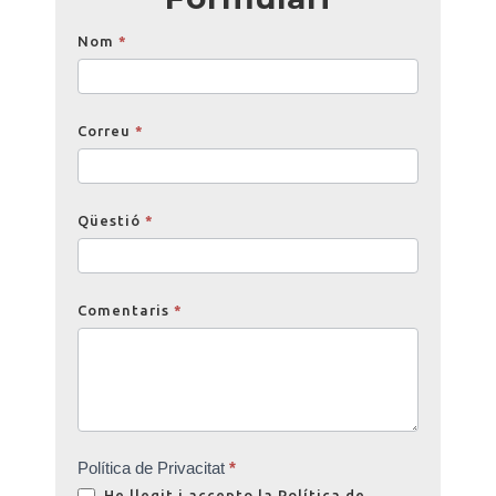
Opinions
Nom
*
Correu
*
Qüestió
*
Comentaris
*
Política de Privacitat
*
He llegit i accepto la
Política de