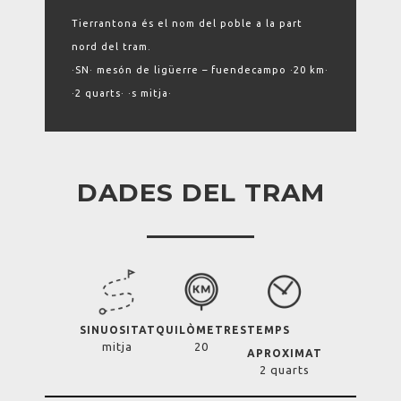
Tierrantona és el nom del poble a la part
nord del tram.
·SN· mesón de ligüerre – fuendecampo ·20 km·
·2 quarts· ·s mitja·
DADES DEL TRAM
SINUOSITAT
QUILÒMETRES
TEMPS
mitja
20
APROXIMAT
2 quarts