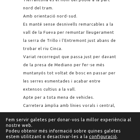
nord del tram.
Amb orientació nord-sud.
Es manté sense desnivells remarcables a la
vall de la Fueva per remuntar lleugerament
la serra de Trillo i l’Entremont just abans de
trobar el riu Cinca.
Variat recorregut que passa just per davant
de la presa de Mediano per fer-se més
muntanyós tot voltat de bosc en passar per
les serres esmentades i acabar entre
extensos cultius a la vall.
Apte per a tota mena de vehicles.
Carretera àmplia amb línies vorals i central,
bon asfalt i bon traçat.
Fem servir galetes per donar-vos la millor experiència al
Sinuositat mitja.
nostre web.
Podeu obtenir més informació sobre quines galetes
estem utilitzant o desactivar-les a la
configuració
.