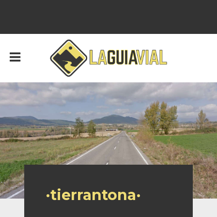
·tierrantona·