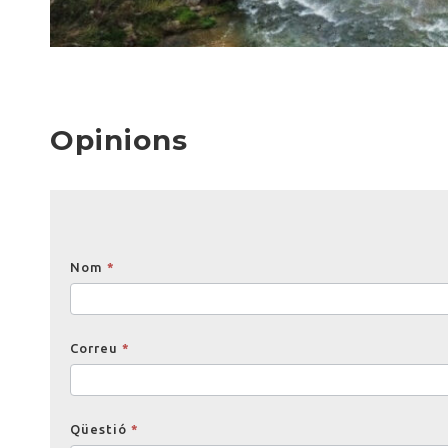
Opinions
Opinions
Nom
*
Correu
*
Qüestió
*