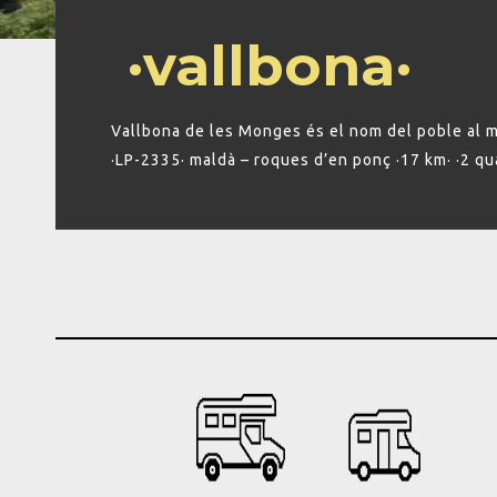
·vallbona·
Vallbona de les Monges és el nom del poble al m
·LP-2335· maldà – roques d’en ponç ·17 km· ·2 quar