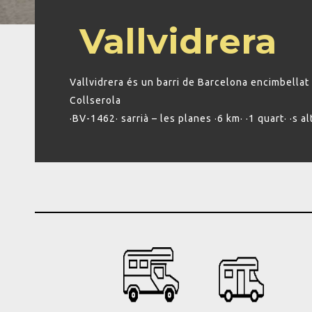
Vallvidrera
Vallvidrera és un barri de Barcelona encimbellat 
Collserola
·BV-1462· sarrià – les planes ·6 km· ·1 quart· ·s al