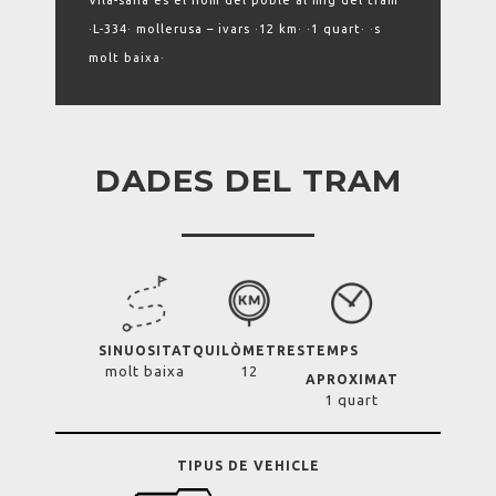
Vila-sana és el nom del poble al mig del tram
·L-334· mollerusa – ivars ·12 km· ·1 quart· ·s
molt baixa·
DADES DEL TRAM
SINUOSITAT
QUILÒMETRES
TEMPS
molt baixa
12
APROXIMAT
1 quart
TIPUS DE VEHICLE