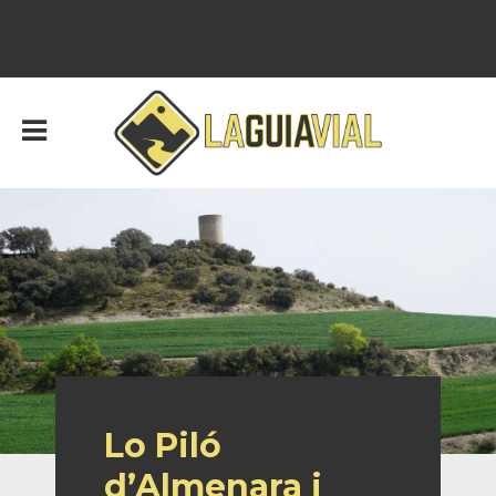
Lo Piló
d’Almenara i