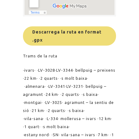
Descarrega la ruta en format
.gpx
Trams de la ruta
·ivars· ·LV-3028·LV-3344· bellpuig – preixens
·22 km· ·2 quarts· ·s molt baixa·
·almenara· ·LV-3341·LV-3231· bellpuig –
agramunt ·24 km· ·2 quarts· ·s baixa·
·montgai· ·LV-3025· agramunt – la sentiu de
sió ·21 km· ·2 quarts· ·s baixa
·
·vila-sana· ·L-334· mollerusa – ivars ·12 km·
·1 quart· ·s molt baixa·
·estany nord· ·SN· vila-sana – ivars ·7 km· ·1