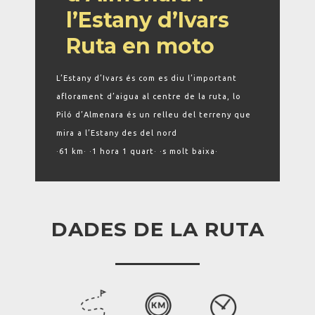
l’Estany d’Ivars
Ruta en moto
L’Estany d’Ivars és com es diu l’important
aflorament d’aigua al centre de la ruta, lo
Piló d’Almenara és un relleu del terreny que
mira a l’Estany des del nord
·61 km· ·1 hora 1 quart· ·s molt baixa·
DADES DE LA RUTA