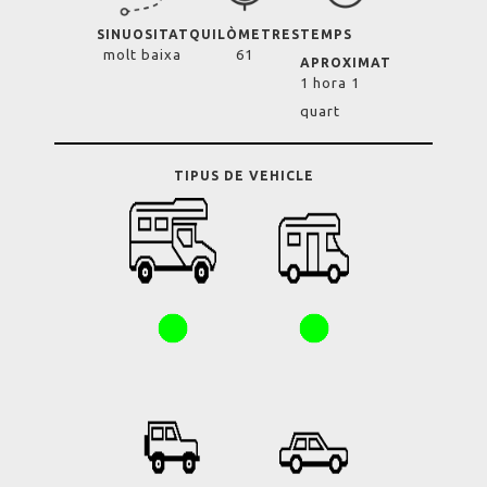
SINUOSITAT
QUILÒMETRES
TEMPS
molt baixa
61
APROXIMAT
1 hora 1
quart
TIPUS DE VEHICLE