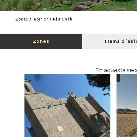
Zones
/
Interior
/ Riu Corb
Zones
Trams d´asf
En aquesta secc